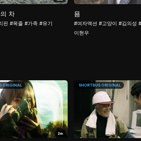
의 차
묨
리핀
#목줄
#가족
#유기
#여자액션
#고양이
#김의성
이현우
S
ORIGINAL
SHORTBUS
ORIGINAL
2m