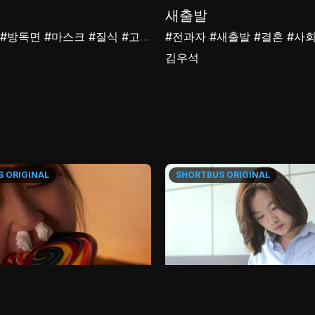
새출발
#방독면
#마스크
#질식
#고발
#사회
#전과자
#새출발
#결혼
#사
김우석
S
ORIGINAL
SHORTBUS
ORIGINAL
12m
마리아들