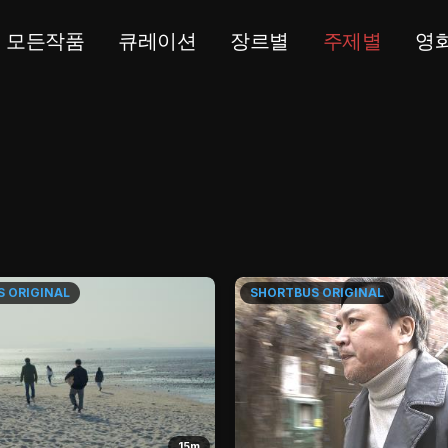
모든작품
큐레이션
장르별
주제별
영
S
ORIGINAL
SHORTBUS
ORIGINAL
15m