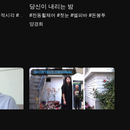
당신이 내리는 밤
열
회적시각
#절도
#전동휠체어
#분실
#노동자
#첫눈
#엘피바
#돈봉투
#이
양경희
정남
SHORTBUS
ORIGINAL
SH
18m
24m
집 속의 집 속의 집
지