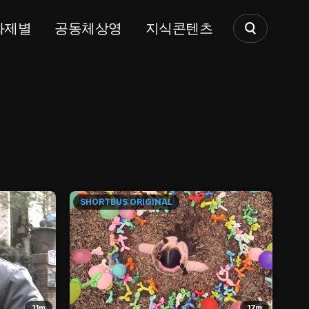
화제별
공동체상영
지식콘텐츠
SHORTBUS
ORIGINAL
SH
11m
17m