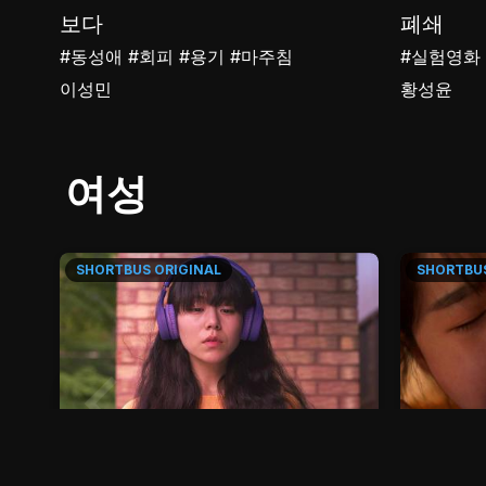
보다
폐쇄
#동성애
#회피
#용기
#마주침
#실험영화
이성민
황성윤
여성
SHORTBUS
ORIGINAL
SHORTBU
36m
21m
뱀살
위로