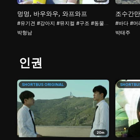
설
멍멍, 바우와우, 와프와프
조수간만
#유기견
#강아지
#뮤지컬
#구조
#동물
#안락사
#바다
#머
박형남
박태주
인권
SHORTBUS
ORIGINAL
SHORTBU
14m
20m