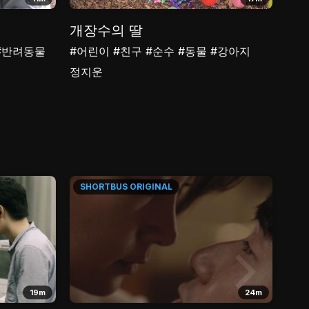
개장수의 딸
둥
#반려동물
#어린이
#친구
#순수
#동물
#강아지
#생
정지운
박주
SHORTBUS
ORIGINAL
SH
19m
24m