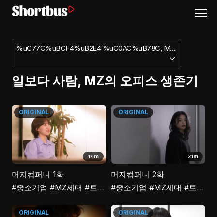
%uC77C%uBCF4%uB2E4 %uC0AC%uB78C, MZ%uC758 %uC624%uD53C%uC2A4 %uC0DD%uC874%uAE30
일보다 사람, MZ의 오피스 생존기
ORIGINAL
ORIGINAL
14m
21m
머지컴퍼니 1화
머지컴퍼니 2화
#중소기업
#MZ세대
#트라우마
#중소기업
#극복
#취업
#MZ세대
#트라우마
ORIGINAL
ORIGINAL