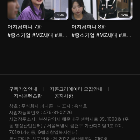
15m
12m
머지컴퍼니 7화
머지컴퍼니 8화
#중소기업
#MZ세대
#트라우마
#중소기업
#극복
#취업
#MZ세대
#트라우마
구독가입안내
지콘크리에이터 모집안내
지식콘텐츠란
공지사항
상호 : 주식회사 퍼니콘
대표자 : 홍석호
사업자등록번호 : 476-81-02126
사업장주소지 : 부산광역시 해운대구 센텀서로 39, 1008호 (우
동,영상산업센터) / 서울특별시 금천구 가산디지털 1로 120,
701호(가산동, G밸리창업복지센터)
통신판매업 신고번호 : 제 2022-부산해운대-0161호