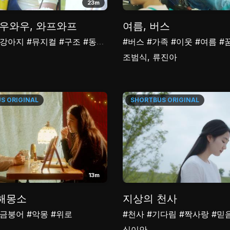
23m
바우와우, 와프와프
여름, 버스
#강아지
#뮤지컬
#구조
#동물
#안락사
#버스
#가족
#이웃
#여름
#
조범식, 류진아
US
ORIGINAL
SHORTBUS
ORIGINAL
13m
해몽소
지상의 천사
#금붕어
#악몽
#위로
#천사
#기다림
#짝사랑
#믿
심이안