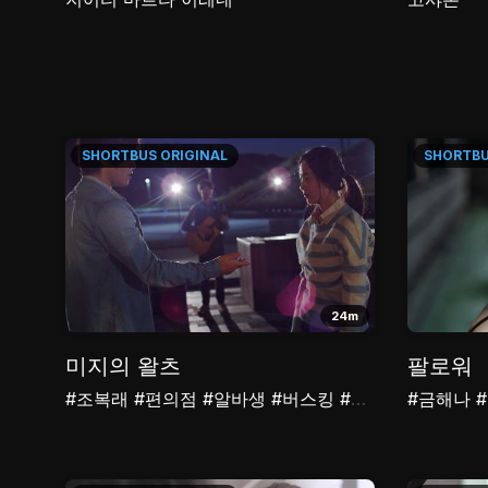
SHORTBUS
ORIGINAL
SHORTB
24m
미지의 왈츠
팔로워
#조복래
#편의점
#알바생
#버스킹
#청춘
#위로
#금해나
#뮤