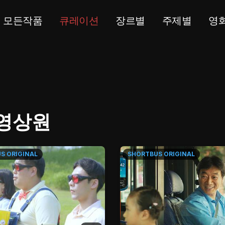
모든작품
큐레이션
장르별
주제별
영
 영상원
US
ORIGINAL
SHORTBUS
ORIGINAL