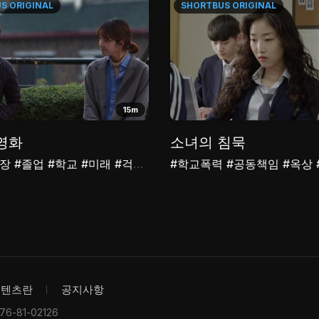
US
ORIGINAL
SHORTBUS
ORIGINAL
15m
영화
소녀의 침묵
성장
#졸업
#학교
#미래
#걱정
#꿈
#학교폭력
#공동책임
#옥상
콘텐츠란
공지사항
-81-02126