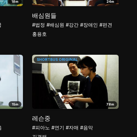
18m
24m
배심원들
꿈
#법정
#배심원
#강간
#장애인
#편견
홍용호
SHORTBUS
ORIGINAL
15m
78m
레슨중
음
#피아노
#연기
#자매
#음악
김경래