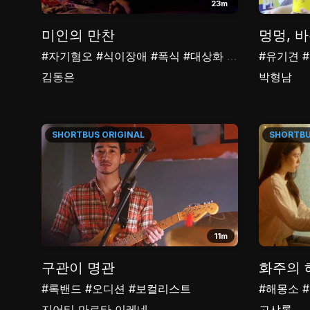
23m
미인의 만찬
멍멍, 
#자기혐오
#식이장애
#폭식
#대상화
#여성
#유기견
김동은
박형남
SHORTBUS
ORIGINAL
SHORTB
11m
구관이 명관
화주의 
#록밴드
#오디션
#보컬리스트
#해몽소
지어티 마르타 이레네
고샤론