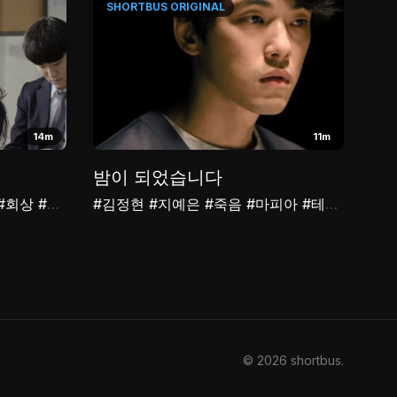
SHORTBUS
ORIGINAL
14m
11m
밤이 되었습니다
#회상
#후회
#김정현
#지예은
#죽음
#마피아
#테이블
#밤
© 2026 shortbus
.