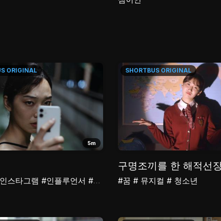
US
ORIGINAL
SHORTBUS
ORIGINAL
5m
구명조끼를 한 해적선
지컬
#인스타그램
#인플루언서
#팔로워
#꿈
#킬러들의쇼핑몰
# 뮤지컬
# 청소년