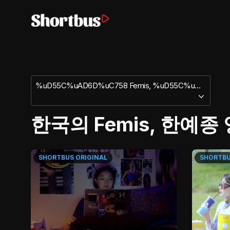
%uD55C%uAD6D%uC758 Femis, %uD55C%uC608%uC885 %uC601%uC0C1%uC6D0
한국의 Femis, 한예종
SHORTBUS
ORIGINAL
SHORTB