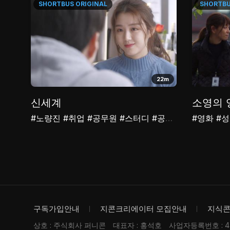
SHORTBUS
ORIGINAL
SHORTB
22m
신세계
소영의 
#노량진
#취업
#공무원
#스터디
#공시생
#영화
#
구독가입안내
지콘크리에이터 모집안내
지식
상호 : 주식회사 퍼니콘
대표자 : 홍석호
사업자등록번호 : 476