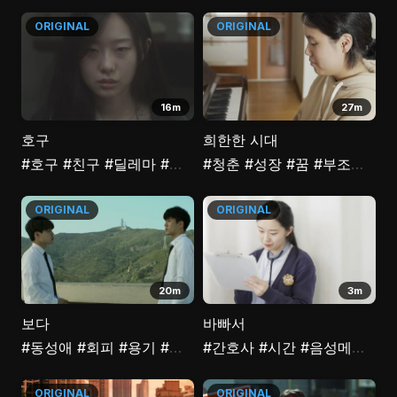
ORIGINAL
ORIGINAL
16m
27m
호구
희한한 시대
#호구
#친구
#딜레마
#상담
#청춘
#성장
#꿈
#부조리
#과
ORIGINAL
ORIGINAL
20m
3m
보다
바빠서
#동성애
#회피
#용기
#마주침
#간호사
#시간
#음성메세지
#
ORIGINAL
ORIGINAL