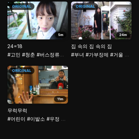
ORIGINAL
ORIGINAL
5m
24m
24=18
집 속의 집 속의 집
#고민
#청춘
#버스정류장
#고등학생
#부녀
#가부장제
#대학생
#거울
#네모
ORIGINAL
11m
무럭무럭
#어린이
#이발소
#우정
#위로