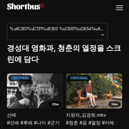
%uACBD%uC131%uB300 %uC601%uD654%uACFC, %uCCAD%uCD98%uC758 %uC5F4%uC815%uC744 %uC2A4%uD06C%uB9B0%uC5D0 %uB2F4%uB2E4
경성대 영화과, 청춘의 열정을 스크
린에 담다
ORIGINAL
ORIGINAL
23m
14m
선배
지원자_김경희.mkv
#선배
#후배
#나이
#군기
#청춘
#꿈
#열정
#카메라
#자