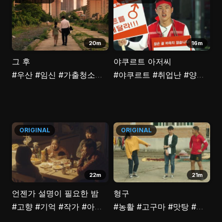
20m
16m
그 후
야쿠르트 아저씨
#우산
#임신
#가출청소년
#편지
#야쿠르트
#취업난
#양성평등
ORIGINAL
ORIGINAL
22m
21m
언젠가 설명이 필요한 밤
형구
#고향
#기억
#작가
#아버지
#서점
#농활
#대화
#고구마
#책
#맛탕
#풋사랑