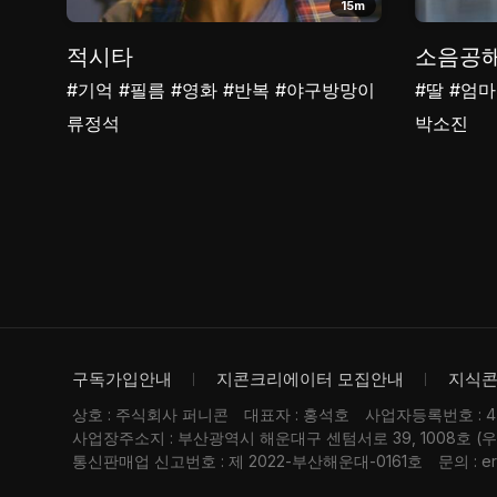
15m
적시타
소음공
#기억
#필름
#영화
#반복
#야구방망이
#딸
#엄마
류정석
박소진
구독가입안내
지콘크리에이터 모집안내
지식
상호 : 주식회사 퍼니콘
대표자 : 홍석호
사업자등록번호 : 476
사업장주소지 : 부산광역시 해운대구 센텀서로 39, 1008호 (
통신판매업 신고번호 : 제 2022-부산해운대-0161호
문의 : er