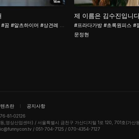
16m
해
제 이름은 김수진입니
#꿈
#알츠하이머
#상견례
#가족
#프라다가방
#초록원피스
#
문정현
콘텐츠란
공지사항
-81-02126
우동,영상산업센터) / 서울특별시 금천구 가산디지털 1로 120, 701호(가
ic@funnycon.tv / 051-704-7125 / 070-4354-7127