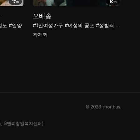
17m
10m
다
오배송
절도
#입양
#1인여성가구
#여성의 공포
#성범죄
#택배
곽재혁
© 2026 shortbus
.
산동, G밸리창업복지센터)