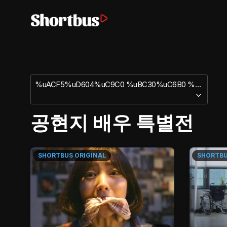
%uACF5%uD604%uC9C0 %uBC30%uC6B0 %uD2B9%uBCC4%uC804
공현지 배우 특별전
SHORTBUS
ORIGINAL
SHORTB