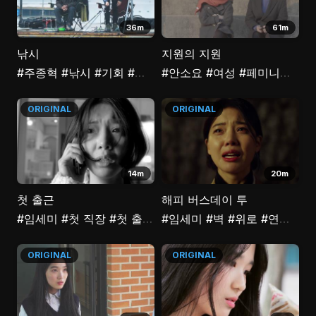
36m
61m
낚시
지원의 지원
#주종혁
#낚시
#기회
#이중성
#안소요
#싸이코패스
#여성
#페미니즘
#복
ORIGINAL
ORIGINAL
14m
20m
첫 출근
해피 버스데이 투
#임세미
#첫 직장
#첫 출근
#취업준비생
#임세미
#벽
#강아지
#위로
#연애
#흑백영
#가
ORIGINAL
ORIGINAL