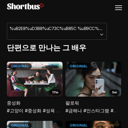
%uB2E8%uD3B8%uC73C%uB85C %uB9CC%uB098%uB294 %uADF8 %uBC30%uC6B0
단편으로 만나는 그 배우
ORIGINAL
ORIGINAL
17m
5m
중성화
팔로워
#고양이
#중성화
#성욕
#반려동물
#금해나
#김재화
#인스타그램
#옥씨부인전
#인플루언서
ORIGINAL
ORIGINAL