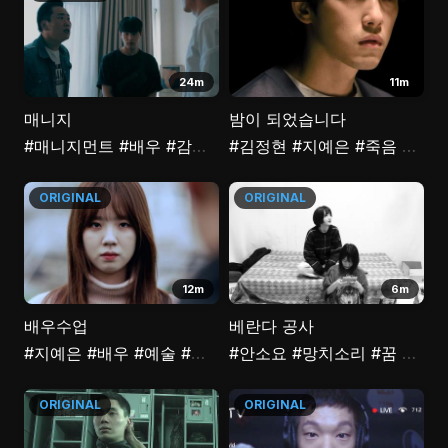
24m
11m
매니지
밤이 되었습니다
#매니지먼트
#배우
#감독
#영화
#김정현
#분열
#지예은
#채원빈
#죽음
#이토록친
#마피
ORIGINAL
ORIGINAL
12m
6m
배우수업
베란다 공사
#지예은
#배우
#예술
#촬영 현장
#안소요
#청룡언월도
#망치소리
#꿈
#절단
ORIGINAL
ORIGINAL