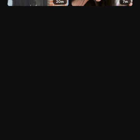
20m
7m
어제
오늘
#김혜윤
#초능력
#영화
#고등학생
#김혜윤
#짝사랑
#방황
#꿈
#집
#우유
ORIGINAL
ORIGINAL
25m
20m
구름이 다소 끼겠습니다
내일
#김보라
#학교
#친구
#이사
#사랑
#김혜윤
#이별
#느린 우체통
#연대
#시간
ORIGINAL
ORIGINAL
38m
29m