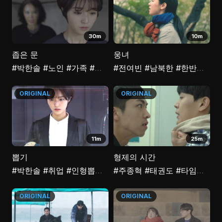
30m
10m
좁은 문
웅녀
#박한솔
#노인
#가족
#인간관계
#전여빈
#여성
#남북한
#한반도
#통
ORIGINAL
ORIGINAL
11m
25m
뽑기
형제의 시간
#박한솔
#취업
#인형뽑기
#취준생
#주종혁
#태권도
#타임리프
ORIGINAL
ORIGINAL