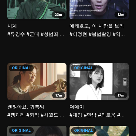
23m
12m
시계
에케호모, 이 사람을 보라
#류경수
#군대
#성범죄
#몰카
#이정현
#범죄
#폭력
#불법촬영
#성추행
#익명성
#
ORIGINAL
ORIGINAL
17m
17m
괜찮아요, 귀복씨
더데이
#꽹과리
#퇴직
#시월드
#김장
#채팅
#김금순
#만남
#폭싹속았수다
#외로움
#안소요
ORIGINAL
ORIGINAL