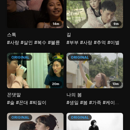
14m
9m
스톡
길
#사랑
#살인
#복수
#불륜
#부부
#사랑
#추억
#이별
ORIGINAL
ORIGINAL
20m
13m
꼰댓말
나의 봄
#술
#꼰대
#찌질이
#생일
#봄
#가족
#케이크
#카
ORIGINAL
ORIGINAL