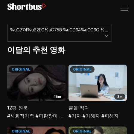
%uC774%uB2EC%uC758 %uCD94%uCC9C %uC601%uD654
이달의 추천 영화
ORIGINAL
ORIGINAL
46m
3m
12평 원룸
글을 적다
#사회적가족
#파란장미
#꿈
#희망
#기자
#동상이몽
#가해자
#피해자
ORIGINAL
ORIGINAL