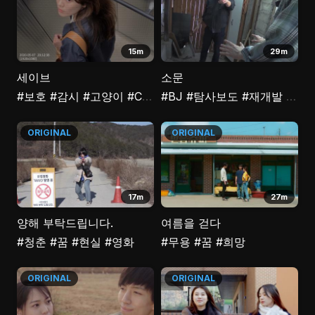
15m
29m
세이브
소문
#보호
#감시
#고양이
#CCTV
#BJ
#탐사보도
#재개발
#실
ORIGINAL
ORIGINAL
17m
27m
양해 부탁드립니다.
여름을 걷다
#청춘
#꿈
#현실
#영화
#무용
#꿈
#희망
ORIGINAL
ORIGINAL