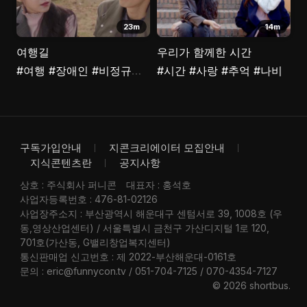
23m
14m
여행길
우리가 함께한 시간
#여행
#장애인
#비정규직
#지도
#시간
#사랑
#추억
#나비
구독가입안내
지콘크리에이터 모집안내
지식콘텐츠란
공지사항
상호 : 주식회사 퍼니콘
대표자 : 홍석호
사업자등록번호 : 476-81-02126
사업장주소지 : 부산광역시 해운대구 센텀서로 39, 1008호 (우
동,영상산업센터) / 서울특별시 금천구 가산디지털 1로 120,
701호(가산동, G밸리창업복지센터)
통신판매업 신고번호 : 제 2022-부산해운대-0161호
문의 : eric@funnycon.tv / 051-704-7125 / 070-4354-7127
© 2026 shortbus
.