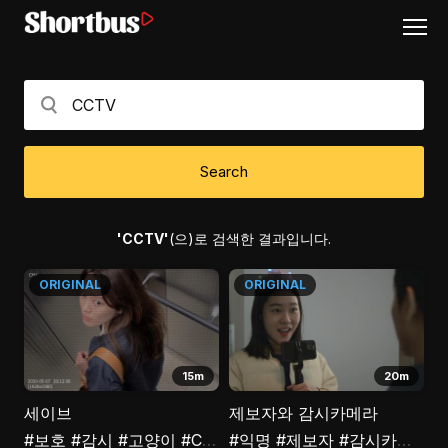
Search
'CCTV'
(으)로 검색한 결과입니다.
ORIGINAL
ORIGINAL
15m
20m
세이브
제보자와 감시카메라
#보호
#감시
#고양이
#CCTV
#익명
#제보자
#감시카메라
#