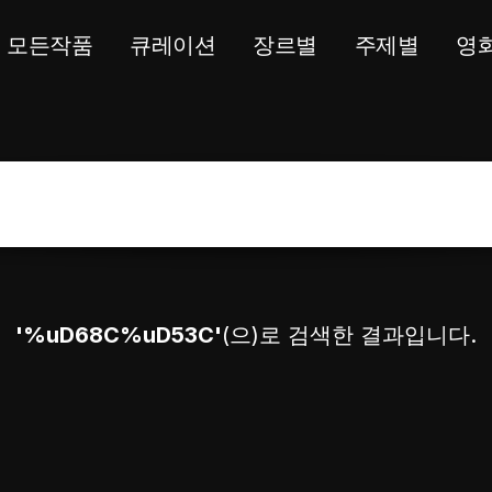
모든작품
큐레이션
장르별
주제별
영
'%uD68C%uD53C'
(으)로 검색한 결과입니다.