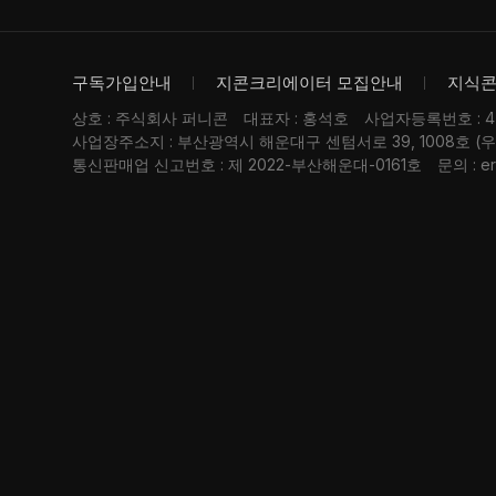
구독가입안내
지콘크리에이터 모집안내
지식
상호 : 주식회사 퍼니콘
대표자 : 홍석호
사업자등록번호 : 476
사업장주소지 : 부산광역시 해운대구 센텀서로 39, 1008호 (
통신판매업 신고번호 : 제 2022-부산해운대-0161호
문의 : er