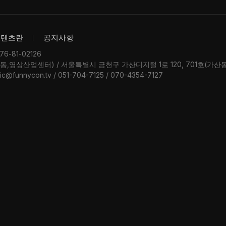
콘텐츠란
공지사항
-81-02126
우동,영상산업센터) / 서울특별시 금천구 가산디지털 1로 120, 701호(가
ic@funnycon.tv / 051-704-7125 / 070-4354-7127