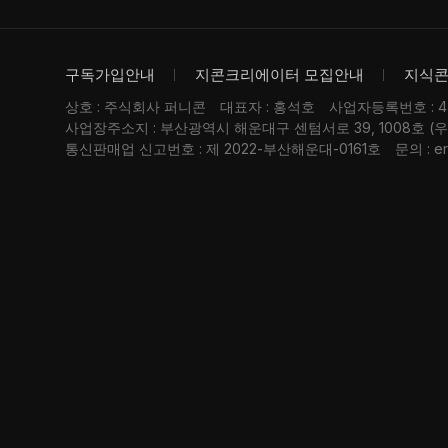
구독가입안내
지콘크리에이터 모집안내
지식
상호 : 주식회사 퍼니콘
대표자 : 홍석호
사업자등록번호 : 476
사업장주소지 : 부산광역시 해운대구 센텀서로 39, 1008호 (
통신판매업 신고번호 : 제 2022-부산해운대-0161호
문의 : er