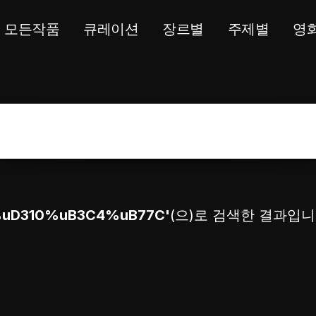
모든작품
큐레이션
장르별
주제별
영
%uD310%uB3C4%uB77C'
(으)로 검색한 결과입니