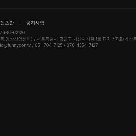
콘텐츠란
공지사항
-81-02126
우동,영상산업센터) / 서울특별시 금천구 가산디지털 1로 120, 701호(가
ic@funnycon.tv / 051-704-7125 / 070-4354-7127