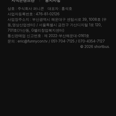
지식콘텐츠란
공지사항
상호 : 주식회사 퍼니콘
대표자 : 홍석호
사업자등록번호 : 476-81-02126
사업장주소지 : 부산광역시 해운대구 센텀서로 39, 1008호 (우
동,영상산업센터) / 서울특별시 금천구 가산디지털 1로 120,
701호(가산동, G밸리창업복지센터)
통신판매업 신고번호 : 제 2022-부산해운대-0161호
문의 : eric@funnycon.tv / 051-704-7125 / 070-4354-7127
© 2026 shortbus
.