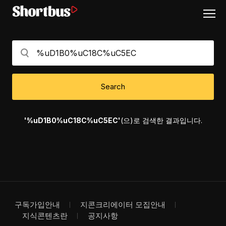
Search
'%uD1B0%uC18C%uC5EC'
(으)로 검색한 결과입니다.
구독가입안내
지콘크리에이터 모집안내
지식콘텐츠란
공지사항