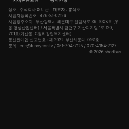
지식콘텐츠란
공지사항
상호 : 주식회사 퍼니콘
대표자 : 홍석호
사업자등록번호 : 476-81-02126
사업장주소지 : 부산광역시 해운대구 센텀서로 39, 1008호 (우
동,영상산업센터) / 서울특별시 금천구 가산디지털 1로 120,
701호(가산동, G밸리창업복지센터)
통신판매업 신고번호 : 제 2022-부산해운대-0161호
문의 : eric@funnycon.tv / 051-704-7125 / 070-4354-7127
© 2026 shortbus
.