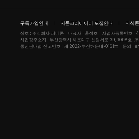
구독가입안내
지콘크리에이터 모집안내
지식
상호 : 주식회사 퍼니콘
대표자 : 홍석호
사업자등록번호 : 476
사업장주소지 : 부산광역시 해운대구 센텀서로 39, 1008호 (
통신판매업 신고번호 : 제 2022-부산해운대-0161호
문의 : er