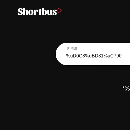
키워드
'%