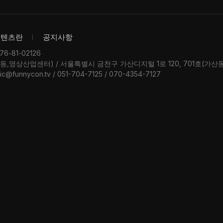
콘텐츠란
공지사항
-81-02126
우동,영상산업센터) / 서울특별시 금천구 가산디지털 1로 120, 701호(가
ic@funnycon.tv / 051-704-7125 / 070-4354-7127