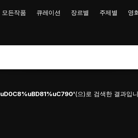
모든작품
큐레이션
장르별
주제별
영
uD0C8%uBD81%uC790'
(으)로 검색한 결과입니