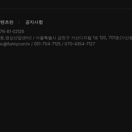
콘텐츠란
공지사항
-81-02126
우동,영상산업센터) / 서울특별시 금천구 가산디지털 1로 120, 701호(가
ic@funnycon.tv / 051-704-7125 / 070-4354-7127