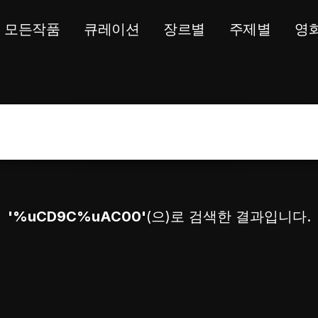
모든작품
큐레이션
장르별
주제별
영
'%uCD9C%uAC00'
(으)로 검색한 결과입니다.