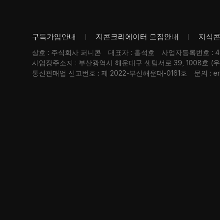
구독가입안내
지콘크리에이터 모집안내
지식
상호 : 주식회사 퍼니콘
대표자 : 홍석호
사업자등록번호 : 476
사업장주소지 : 부산광역시 해운대구 센텀서로 39, 1008호 (
통신판매업 신고번호 : 제 2022-부산해운대-0161호
문의 : er