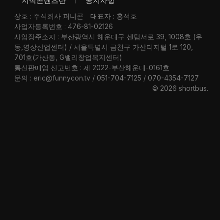
지식콘텐츠란
공지사항
상호 : 주식회사 퍼니콘
대표자 : 홍석호
사업자등록번호 : 476-81-02126
사업장주소지 : 부산광역시 해운대구 센텀서로 39, 1008호 (우
동,영상산업센터) / 서울특별시 금천구 가산디지털 1로 120,
701호(가산동, G밸리창업복지센터)
통신판매업 신고번호 : 제 2022-부산해운대-0161호
문의 : eric@funnycon.tv / 051-704-7125 / 070-4354-7127
© 2026 shortbus
.