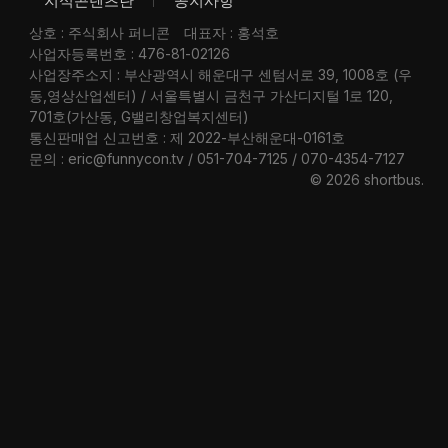
지식콘텐츠란
공지사항
상호 : 주식회사 퍼니콘
대표자 : 홍석호
사업자등록번호 : 476-81-02126
사업장주소지 : 부산광역시 해운대구 센텀서로 39, 1008호 (우
동,영상산업센터) / 서울특별시 금천구 가산디지털 1로 120,
701호(가산동, G밸리창업복지센터)
통신판매업 신고번호 : 제 2022-부산해운대-0161호
문의 : eric@funnycon.tv / 051-704-7125 / 070-4354-7127
© 2026 shortbus
.