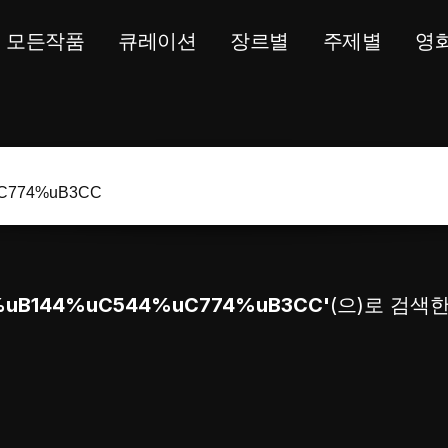
모든작품
큐레이션
장르별
주제별
영
uB144%uC544%uC774%uB3CC'
(으)로 검색