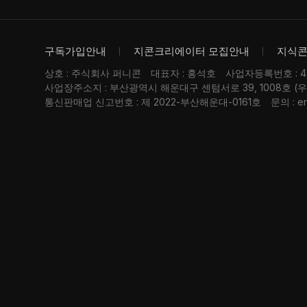
구독가입안내
지콘크리에이터 모집안내
지식
상호 : 주식회사 퍼니콘
대표자 : 홍석호
사업자등록번호 : 476
사업장주소지 : 부산광역시 해운대구 센텀서로 39, 1008호 (
통신판매업 신고번호 : 제 2022-부산해운대-0161호
문의 : er