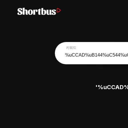
키워드
'%uCCAD%