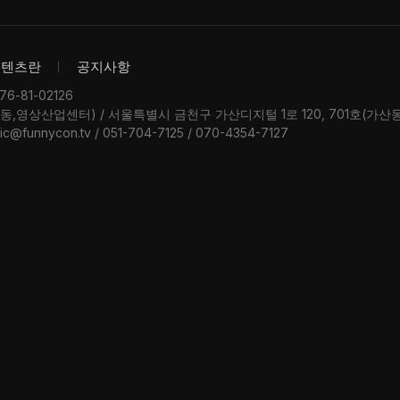
콘텐츠란
공지사항
-81-02126
우동,영상산업센터) / 서울특별시 금천구 가산디지털 1로 120, 701호(가
ic@funnycon.tv / 051-704-7125 / 070-4354-7127