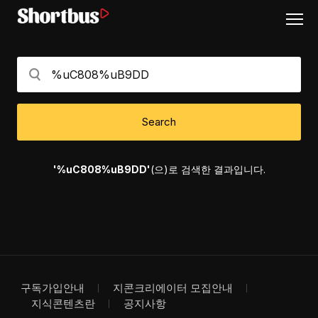
Search
'%uC808%uB9DD'
(으)로 검색한 결과입니다.
구독가입안내
지콘크리에이터 모집안내
지식콘텐츠란
공지사항