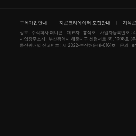
구독가입안내
지콘크리에이터 모집안내
지식
상호 : 주식회사 퍼니콘
대표자 : 홍석호
사업자등록번호 : 476
사업장주소지 : 부산광역시 해운대구 센텀서로 39, 1008호 (
통신판매업 신고번호 : 제 2022-부산해운대-0161호
문의 : er