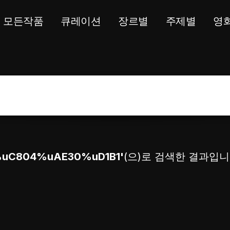
모든작품
큐레이션
장르별
주제별
영
%uC804%uAE30%uD1B1'
(으)로 검색한 결과입니