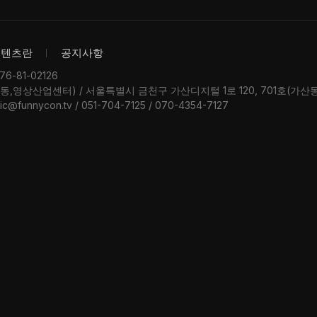
콘텐츠란
공지사항
-81-02126
우동,영상산업센터) / 서울특별시 금천구 가산디지털 1로 120, 701호(가
ic@funnycon.tv / 051-704-7125 / 070-4354-7127