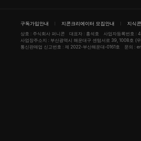
구독가입안내
지콘크리에이터 모집안내
지식
상호 : 주식회사 퍼니콘
대표자 : 홍석호
사업자등록번호 : 476
사업장주소지 : 부산광역시 해운대구 센텀서로 39, 1008호 (
통신판매업 신고번호 : 제 2022-부산해운대-0161호
문의 : er