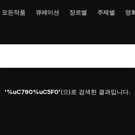
모든작품
큐레이션
장르별
주제별
영
'%uC790%uC5F0'
(으)로 검색한 결과입니다.