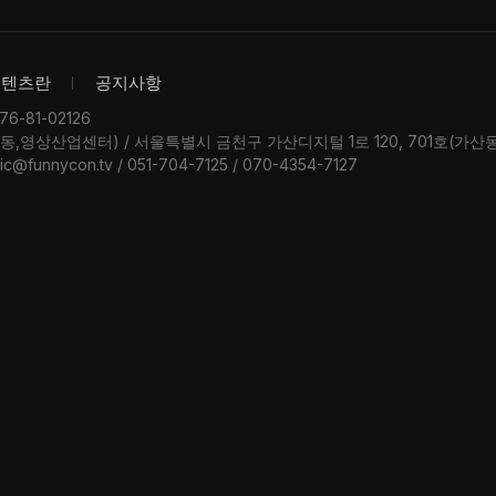
콘텐츠란
공지사항
-81-02126
우동,영상산업센터) / 서울특별시 금천구 가산디지털 1로 120, 701호(가
ic@funnycon.tv / 051-704-7125 / 070-4354-7127