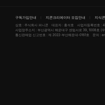
구독가입안내
지콘크리에이터 모집안내
지식
상호 : 주식회사 퍼니콘
대표자 : 홍석호
사업자등록번호 : 476
사업장주소지 : 부산광역시 해운대구 센텀서로 39, 1008호 (
통신판매업 신고번호 : 제 2022-부산해운대-0161호
문의 : er