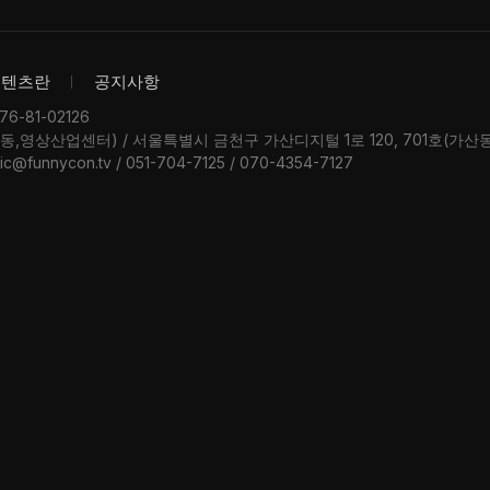
콘텐츠란
공지사항
-81-02126
우동,영상산업센터) / 서울특별시 금천구 가산디지털 1로 120, 701호(가
ic@funnycon.tv / 051-704-7125 / 070-4354-7127