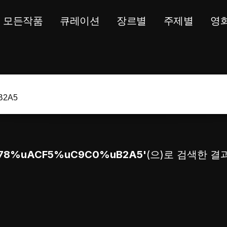
모든작품
큐레이션
장르별
주제별
영
78%uACF5%uC9C0%uB2A5'
(으)로 검색한 결