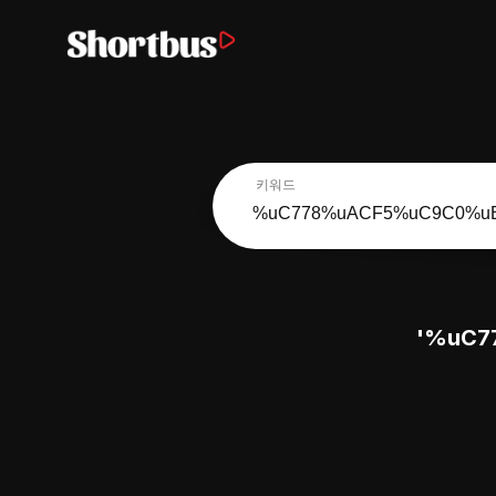
키워드
'%uC7