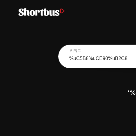
키워드
'%