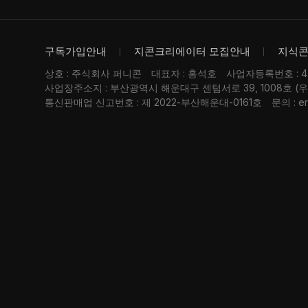
구독가입안내
지콘크리에이터 모집안내
지식
상호 : 주식회사 퍼니콘
대표자 : 홍석호
사업자등록번호 : 476
사업장주소지 : 부산광역시 해운대구 센텀서로 39, 1008호 (
통신판매업 신고번호 : 제 2022-부산해운대-0161호
문의 : er