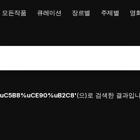
모든작품
큐레이션
장르별
주제별
영
uC5B8%uCE90%uB2C8'
(으)로 검색한 결과입니