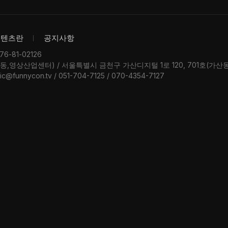
콘텐츠란
공지사항
-81-02126
우동,영상산업센터) / 서울특별시 금천구 가산디지털 1로 120, 701호(가
ic@funnycon.tv / 051-704-7125 / 070-4354-7127