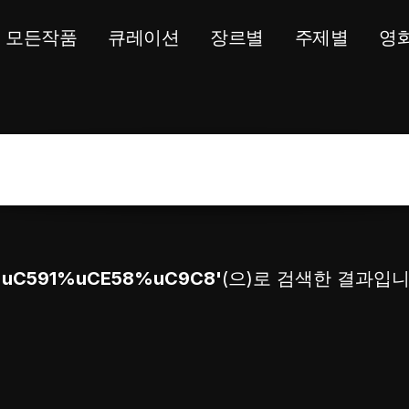
모든작품
큐레이션
장르별
주제별
영
%uC591%uCE58%uC9C8'
(으)로 검색한 결과입니