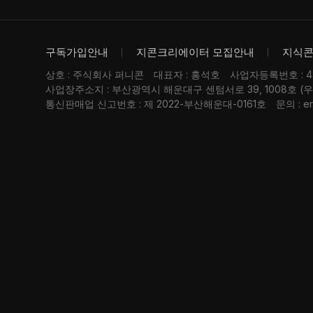
구독가입안내
지콘크리에이터 모집안내
지식
상호 : 주식회사 퍼니콘
대표자 : 홍석호
사업자등록번호 : 476
사업장주소지 : 부산광역시 해운대구 센텀서로 39, 1008호 (
통신판매업 신고번호 : 제 2022-부산해운대-0161호
문의 : er