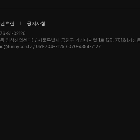
콘텐츠란
공지사항
-81-02126
우동,영상산업센터) / 서울특별시 금천구 가산디지털 1로 120, 701호(가
ic@funnycon.tv / 051-704-7125 / 070-4354-7127