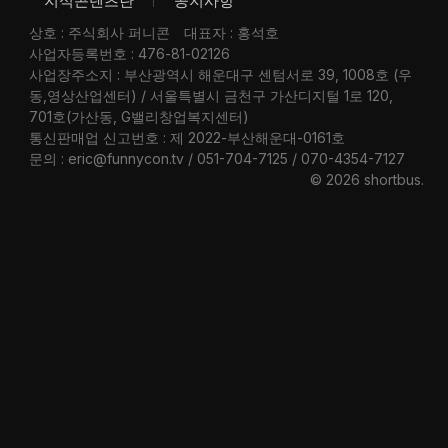
지식콘텐츠란
공지사항
상호 : 주식회사 퍼니콘
대표자 : 홍석호
사업자등록번호 : 476-81-02126
사업장주소지 : 부산광역시 해운대구 센텀서로 39, 1008호 (우
동,영상산업센터) / 서울특별시 금천구 가산디지털 1로 120,
701호(가산동, G밸리창업복지센터)
통신판매업 신고번호 : 제 2022-부산해운대-0161호
문의 : eric@funnycon.tv / 051-704-7125 / 070-4354-7127
© 2026 shortbus
.