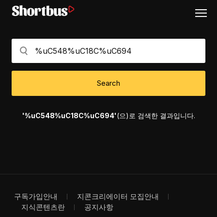
Search
'%uC548%uC18C%uC694'
(으)로 검색한 결과입니다.
구독가입안내
지콘크리에이터 모집안내
지식콘텐츠란
공지사항