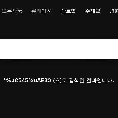
모든작품
큐레이션
장르별
주제별
영
'%uC545%uAE30'
(으)로 검색한 결과입니다.