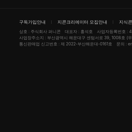
구독가입안내
지콘크리에이터 모집안내
지식
상호 : 주식회사 퍼니콘
대표자 : 홍석호
사업자등록번호 : 476
사업장주소지 : 부산광역시 해운대구 센텀서로 39, 1008호 (
통신판매업 신고번호 : 제 2022-부산해운대-0161호
문의 : er