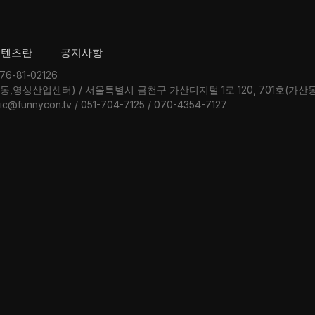
콘텐츠란
공지사항
-81-02126
우동,영상산업센터) / 서울특별시 금천구 가산디지털 1로 120, 701호(가
ic@funnycon.tv / 051-704-7125 / 070-4354-7127