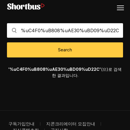
Search
'%uC4F0%uB808%uAE30%uBD09%uD22C'
(으)로 검색
한 결과입니다.
구독가입안내
지콘크리에이터 모집안내