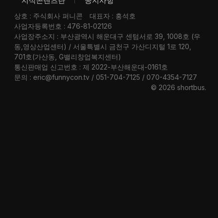
지식콘텐츠란
공지사항
상호 : 주식회사 퍼니콘
대표자 : 홍석호
사업자등록번호 : 476-81-02126
사업장주소지 : 부산광역시 해운대구 센텀서로 39, 1008호 (우
동,영상산업센터) / 서울특별시 금천구 가산디지털 1로 120,
701호(가산동, G밸리창업복지센터)
통신판매업 신고번호 : 제 2022-부산해운대-0161호
문의 : eric@funnycon.tv / 051-704-7125 / 070-4354-7127
© 2026 shortbus
.