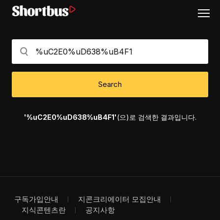
Search
'%uC2E0%uD638%uB4F1'
(으)로 검색한 결과입니다.
구독가입안내
지콘크리에이터 모집안내
지식콘텐츠란
공지사항