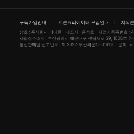
구독가입안내
지콘크리에이터 모집안내
지식
상호 : 주식회사 퍼니콘
대표자 : 홍석호
사업자등록번호 : 476
사업장주소지 : 부산광역시 해운대구 센텀서로 39, 1008호 (
통신판매업 신고번호 : 제 2022-부산해운대-0161호
문의 : er