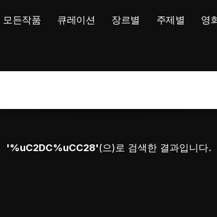
모든작품
큐레이션
장르별
주제별
영
'%uC2DC%uCC28'
(으)로 검색한 결과입니다.