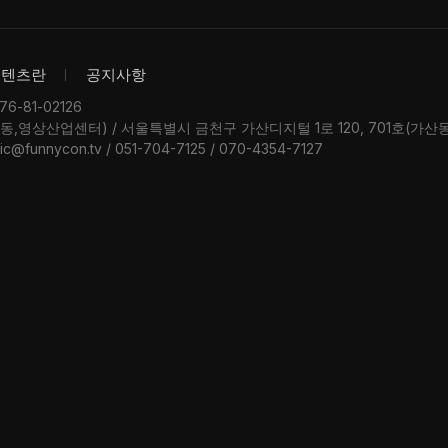
콘텐츠란
공지사항
-81-02126
우동,영상산업센터) / 서울특별시 금천구 가산디지털 1로 120, 701호(가
ic@funnycon.tv / 051-704-7125 / 070-4354-7127