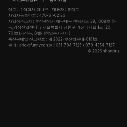
지식콘텐츠란
공지사항
상호 : 주식회사 퍼니콘
대표자 : 홍석호
사업자등록번호 : 476-81-02126
사업장주소지 : 부산광역시 해운대구 센텀서로 39, 1008호 (우
동,영상산업센터) / 서울특별시 금천구 가산디지털 1로 120,
701호(가산동, G밸리창업복지센터)
통신판매업 신고번호 : 제 2022-부산해운대-0161호
문의 : eric@funnycon.tv / 051-704-7125 / 070-4354-7127
© 2026 shortbus
.