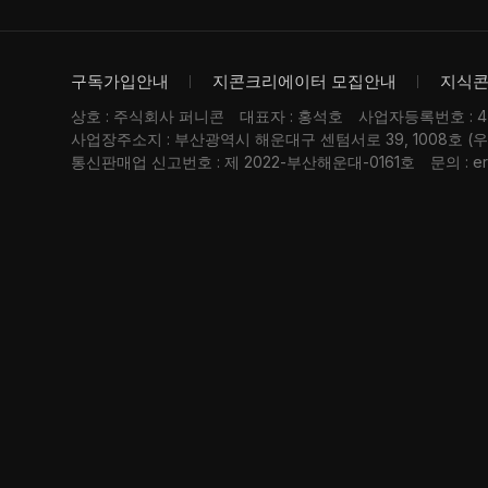
구독가입안내
지콘크리에이터 모집안내
지식
상호 : 주식회사 퍼니콘
대표자 : 홍석호
사업자등록번호 : 476
사업장주소지 : 부산광역시 해운대구 센텀서로 39, 1008호 (
통신판매업 신고번호 : 제 2022-부산해운대-0161호
문의 : er