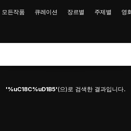
모든작품
큐레이션
장르별
주제별
영
'%uC18C%uD1B5'
(으)로 검색한 결과입니다.