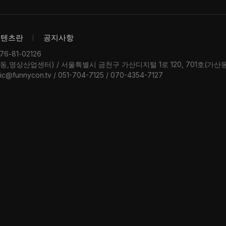
콘텐츠란
공지사항
-81-02126
우동,영상산업센터) / 서울특별시 금천구 가산디지털 1로 120, 701호(가
ic@funnycon.tv / 051-704-7125 / 070-4354-7127