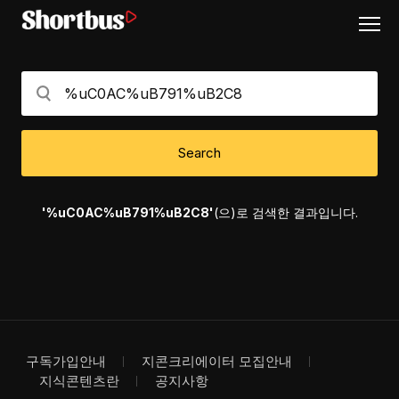
Search
'%uC0AC%uB791%uB2C8'
(으)로 검색한 결과입니다.
구독가입안내
지콘크리에이터 모집안내
지식콘텐츠란
공지사항