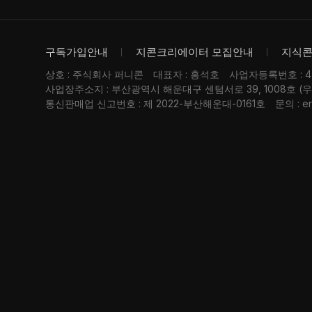
구독가입안내
지콘크리에이터 모집안내
지식
상호 : 주식회사 퍼니콘
대표자 : 홍석호
사업자등록번호 : 476
사업장주소지 : 부산광역시 해운대구 센텀서로 39, 1008호 (
통신판매업 신고번호 : 제 2022-부산해운대-0161호
문의 : er