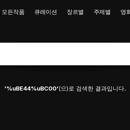
모든작품
큐레이션
장르별
주제별
영
'%uBE44%uBC00'
(으)로 검색한 결과입니다.