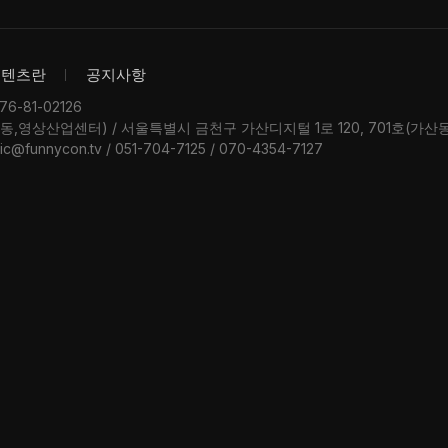
콘텐츠란
공지사항
-81-02126
우동,영상산업센터) / 서울특별시 금천구 가산디지털 1로 120, 701호(가
ic@funnycon.tv / 051-704-7125 / 070-4354-7127