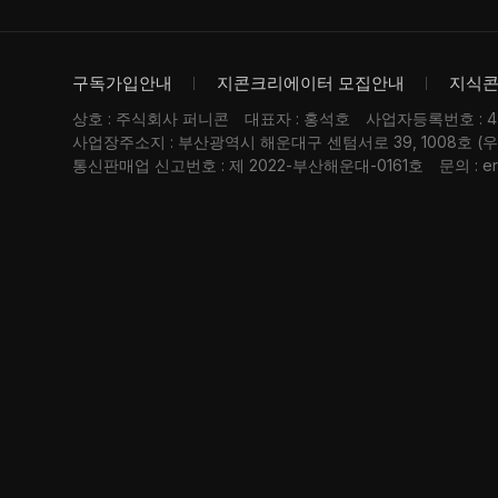
구독가입안내
지콘크리에이터 모집안내
지식
상호 : 주식회사 퍼니콘
대표자 : 홍석호
사업자등록번호 : 476
사업장주소지 : 부산광역시 해운대구 센텀서로 39, 1008호 (
통신판매업 신고번호 : 제 2022-부산해운대-0161호
문의 : er