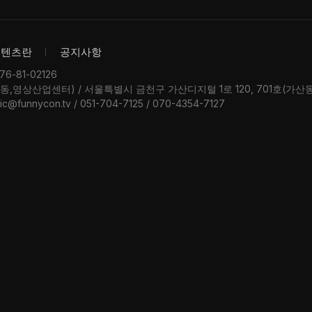
콘텐츠란
공지사항
-81-02126
우동,영상산업센터) / 서울특별시 금천구 가산디지털 1로 120, 701호(가
ic@funnycon.tv / 051-704-7125 / 070-4354-7127