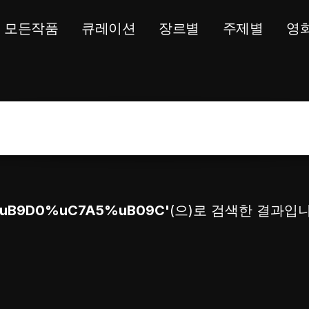
모든작품
큐레이션
장르별
주제별
영
uB9D0%uC7A5%uB09C'
(으)로 검색한 결과입니