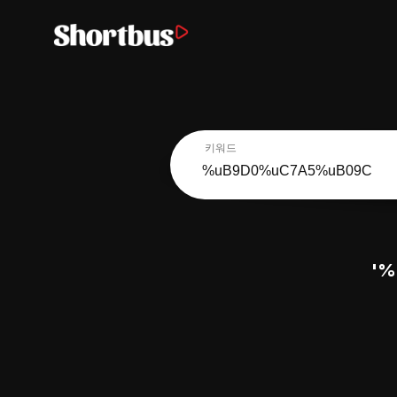
키워드
'%