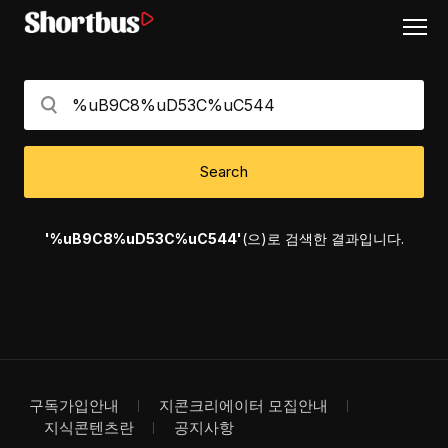
Search
'%uB9C8%uD53C%uC544'
(으)로 검색한 결과입니다.
구독가입안내
지콘크리에이터 모집안내
지식콘텐츠란
공지사항