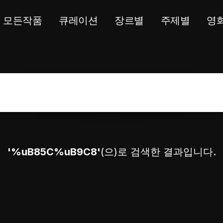
모든작품
큐레이션
장르별
주제별
영
'%uB85C%uB9C8'
(으)로 검색한 결과입니다.