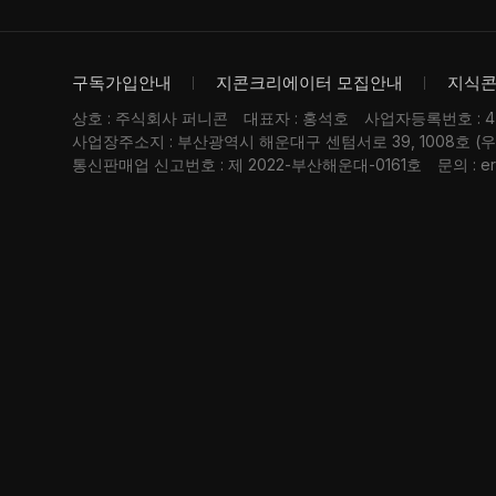
구독가입안내
지콘크리에이터 모집안내
지식
상호 : 주식회사 퍼니콘
대표자 : 홍석호
사업자등록번호 : 476
사업장주소지 : 부산광역시 해운대구 센텀서로 39, 1008호 (
통신판매업 신고번호 : 제 2022-부산해운대-0161호
문의 : er