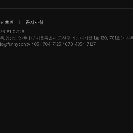
콘텐츠란
공지사항
-81-02126
우동,영상산업센터) / 서울특별시 금천구 가산디지털 1로 120, 701호(가
ic@funnycon.tv / 051-704-7125 / 070-4354-7127