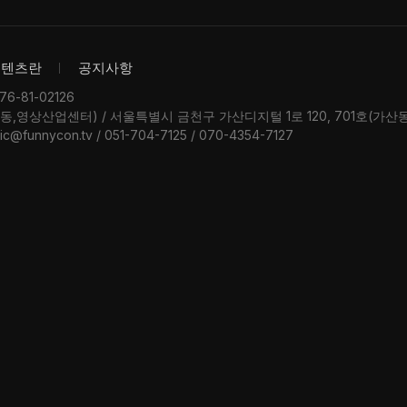
콘텐츠란
공지사항
-81-02126
우동,영상산업센터) / 서울특별시 금천구 가산디지털 1로 120, 701호(가
ic@funnycon.tv / 051-704-7125 / 070-4354-7127