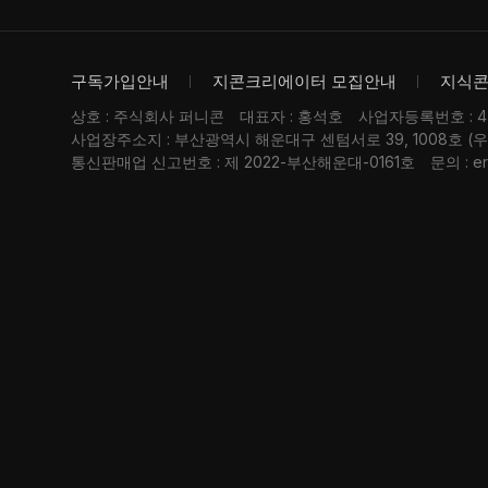
구독가입안내
지콘크리에이터 모집안내
지식
상호 : 주식회사 퍼니콘
대표자 : 홍석호
사업자등록번호 : 476
사업장주소지 : 부산광역시 해운대구 센텀서로 39, 1008호 (
통신판매업 신고번호 : 제 2022-부산해운대-0161호
문의 : er