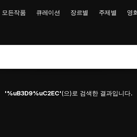
모든작품
큐레이션
장르별
주제별
영
'%uB3D9%uC2EC'
(으)로 검색한 결과입니다.