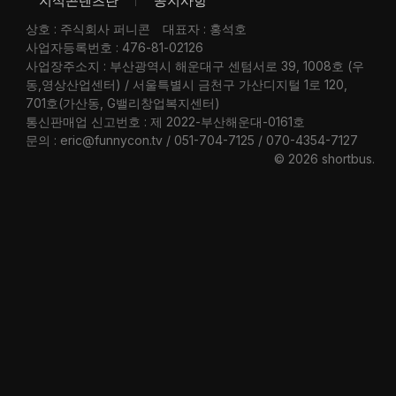
지식콘텐츠란
공지사항
상호 : 주식회사 퍼니콘
대표자 : 홍석호
사업자등록번호 : 476-81-02126
사업장주소지 : 부산광역시 해운대구 센텀서로 39, 1008호 (우
동,영상산업센터) / 서울특별시 금천구 가산디지털 1로 120,
701호(가산동, G밸리창업복지센터)
통신판매업 신고번호 : 제 2022-부산해운대-0161호
문의 : eric@funnycon.tv / 051-704-7125 / 070-4354-7127
© 2026 shortbus
.