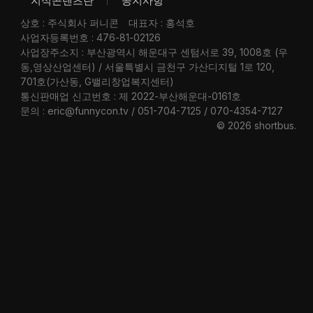
지식콘텐츠란
공지사항
상호 : 주식회사 퍼니콘
대표자 : 홍석호
사업자등록번호 : 476-81-02126
사업장주소지 : 부산광역시 해운대구 센텀서로 39, 1008호 (우
동,영상산업센터) / 서울특별시 금천구 가산디지털 1로 120,
701호(가산동, G밸리창업복지센터)
통신판매업 신고번호 : 제 2022-부산해운대-0161호
문의 : eric@funnycon.tv / 051-704-7125 / 070-4354-7127
© 2026 shortbus
.