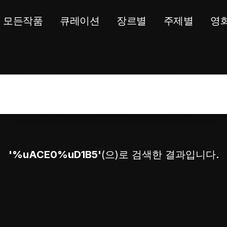
모든작품
큐레이션
장르별
주제별
영
'%uACE0%uD1B5'
(으)로 검색한 결과입니다.