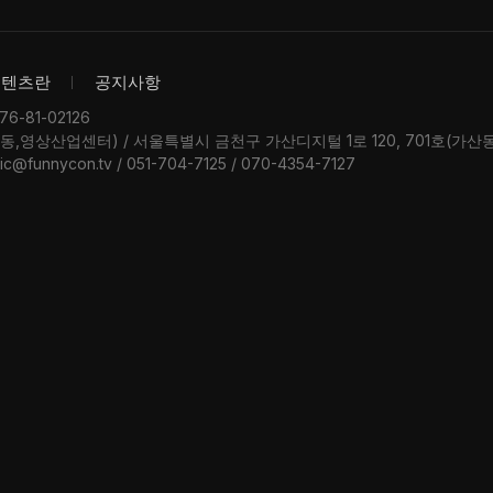
콘텐츠란
공지사항
-81-02126
우동,영상산업센터) / 서울특별시 금천구 가산디지털 1로 120, 701호(가
ic@funnycon.tv / 051-704-7125 / 070-4354-7127