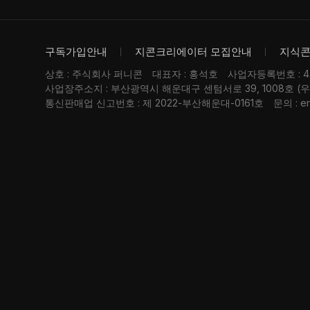
구독가입안내
지콘크리에이터 모집안내
지식
상호 : 주식회사 퍼니콘
대표자 : 홍석호
사업자등록번호 : 476
사업장주소지 : 부산광역시 해운대구 센텀서로 39, 1008호 (
통신판매업 신고번호 : 제 2022-부산해운대-0161호
문의 : er