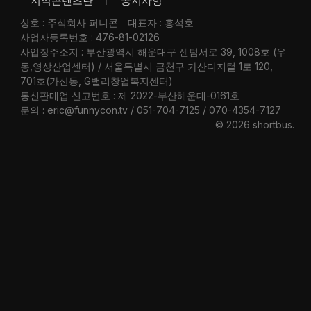
지식콘텐츠란
공지사항
상호 : 주식회사 퍼니콘
대표자 : 홍석호
사업자등록번호 : 476-81-02126
사업장주소지 : 부산광역시 해운대구 센텀서로 39, 1008호 (우
동,영상산업센터) / 서울특별시 금천구 가산디지털 1로 120,
701호(가산동, G밸리창업복지센터)
통신판매업 신고번호 : 제 2022-부산해운대-0161호
문의 : eric@funnycon.tv / 051-704-7125 / 070-4354-7127
© 2026 shortbus
.