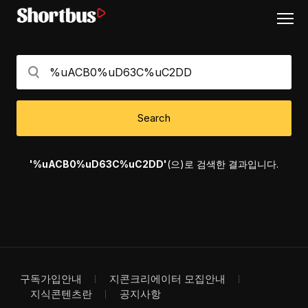
Search
'%uACB0%uD63C%uC2DD'
(으)로 검색한 결과입니다.
구독가입안내
지콘크리에이터 모집안내
지식콘텐츠란
공지사항